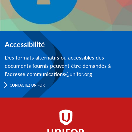
Accessibilité
Des formats alternatifs ou accessibles des
documents fournis peuvent être demandés à
l’adresse communications@unifor.org
CONTACTEZ UNIFOR