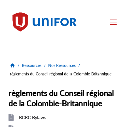
main
content
Unifor
Menu
/
Ressources
/
Nos Ressources
/
règlements du Conseil régional de la Colombie-Britannique
règlements du Conseil régional
de la Colombie-Britannique
BCRC Bylaws
File
File