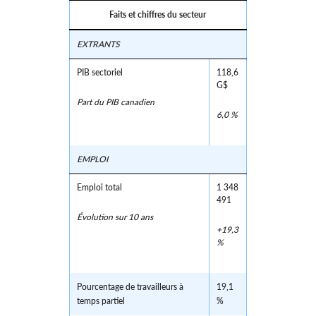
Faits et chiffres du secteur
EXTRANTS
PIB sectoriel
118,6
G$
Part du PIB canadien
6,0 %
EMPLOI
Emploi total
1 348
491
Évolution sur 10 ans
+19,3
%
Pourcentage de travailleurs à
19,1
temps partiel
%