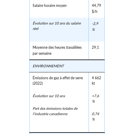
Salaire horaire moyen
44,79
$/h
Évolution sur 10 ans du salaire
-2,9
réel
%
Moyenne des heures travaillées
29,1
par semaine
ENVIRONNEMENT
Émissions de gaz à effet de serre
4 662
(2022)
kt
Évolution sur 10 ans
+7,6
%
Part des émissions totales de
l’industrie canadienne
0,74
%