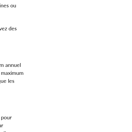
ines ou
vez des
um annuel
nt maximum
que les
 pour
ur