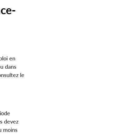
nce-
loi en
ou dans
nsultez le
riode
us devez
au moins