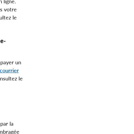
 ligne.
ns votre
ltez le
ce-
 payer un
courrier
nsultez le
par la
 ombragée