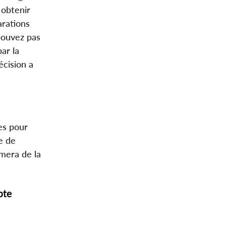
 obtenir
rations
pouvez pas
ar la
écision a
es pour
e de
mera de la
pte