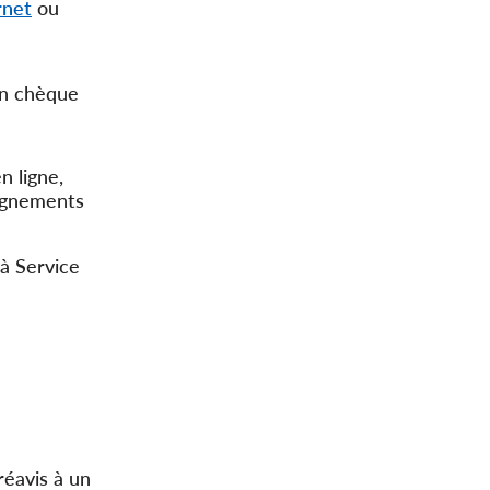
rnet
ou
un chèque
n ligne,
eignements
 à Service
réavis à un