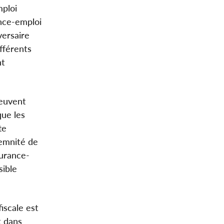
mploi
ance-emploi
versaire
fférents
nt
peuvent
que les
te
demnité de
surance-
sible
iscale est
t dans