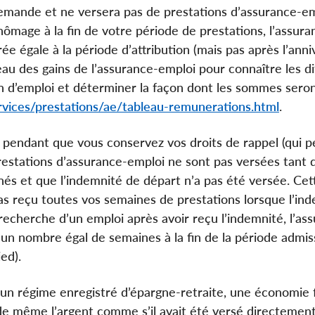
emande et ne versera pas de prestations d’assurance-e
ômage à la fin de votre période de prestations, l’assur
e égale à la période d’attribution (mais pas après l’anni
eau des gains de l’assurance-emploi pour connaître les di
n d’emploi et déterminer la façon dont les sommes sero
rvices/prestations/ae/tableau-remunerations.html
.
e pendant que vous conservez vos droits de rappel (qui 
prestations d’assurance‑emploi ne sont pas versées tant 
nnés et que l’indemnité de départ n’a pas été versée. Cet
 pas reçu toutes vos semaines de prestations lorsque l’in
echerche d’un emploi après avoir reçu l’indemnité, l’as
un nombre égal de semaines à la fin de la période admis
ed).
un régime enregistré d’épargne-retraite, une économie f
 de même l’argent comme s’il avait été versé directemen