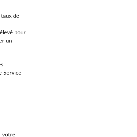
 taux de
 élevé pour
er un
es
e Service
 votre