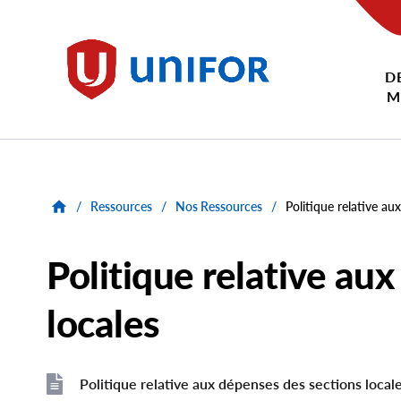
main
content
D
Unifor
M
/
Ressources
/
Nos Ressources
/
Politique relative au
Politique relative au
locales
Politique relative aux dépenses des sections local