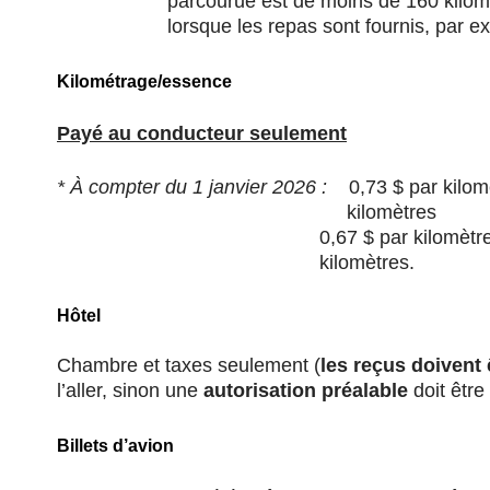
parcourue est de moins de 160 kilomè
lorsque les repas sont fournis, par e
Kilométrage/essence
Payé au conducteur seulement
* À compter du 1 janvier 2026 :
0,73 $ par kilo
kilomètres
0,67 $ par kilomètr
kilomètres.
Hôtel
Chambre et taxes seulement (
les reçus doivent
l’aller, sinon une
autorisation préalable
doit être
Billets d’avion