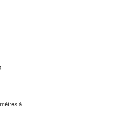
0
omètres à