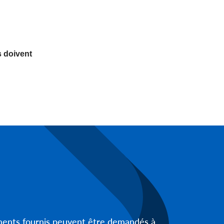
s doivent
uments fournis peuvent être demandés à