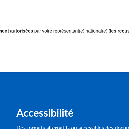
ment autorisées
par votre représentant(e) national(e) (
les reçu
Accessibilité
Des formats alternatifs ou accessibles des doc