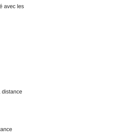
é avec les
a distance
tance