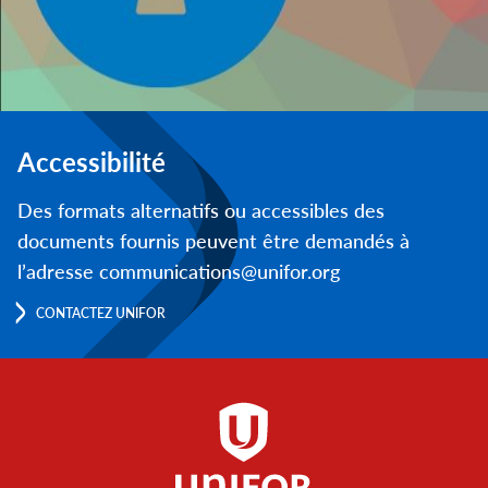
Accessibilité
Des formats alternatifs ou accessibles des
documents fournis peuvent être demandés à
l’adresse communications@unifor.org
CONTACTEZ UNIFOR