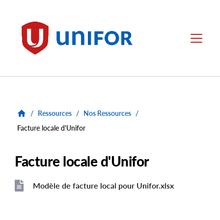
main
content
Unifor
Menu
/
Ressources
/
Nos Ressources
/
Facture locale d'Unifor
Facture locale d'Unifor
Modèle de facture local pour Unifor.xlsx
File
File