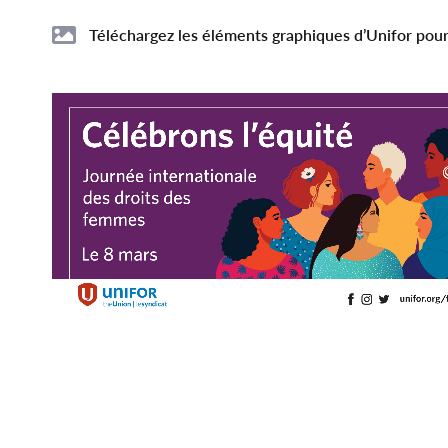
File
Image
Téléchargez les éléments graphiques d’Unifor pour
Image
Image