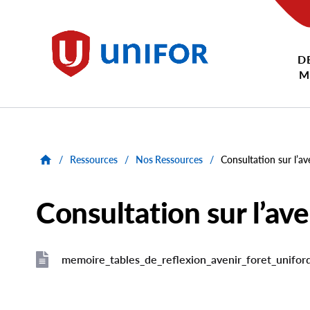
main
content
D
Unifor
M
/
Ressources
/
Nos Ressources
/
Consultation sur l’ave
Consultation sur l’ave
memoire_tables_de_reflexion_avenir_foret_uniforq
File
File