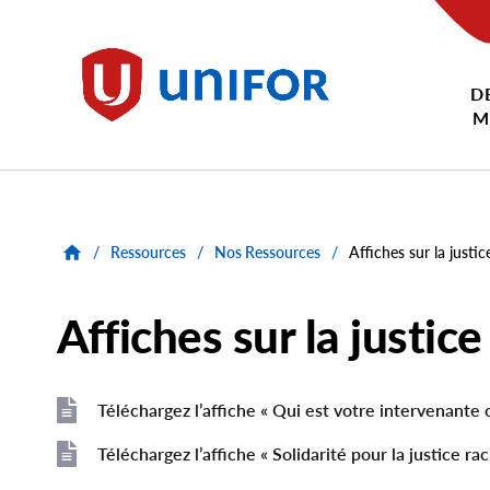
main
content
D
Unifor
M
/
Ressources
/
Nos Ressources
/
Affiches sur la justic
Affiches sur la justic
Téléchargez l’affiche « Qui est votre intervenante o
File
File
Téléchargez l’affiche « Solidarité pour la justice raci
File