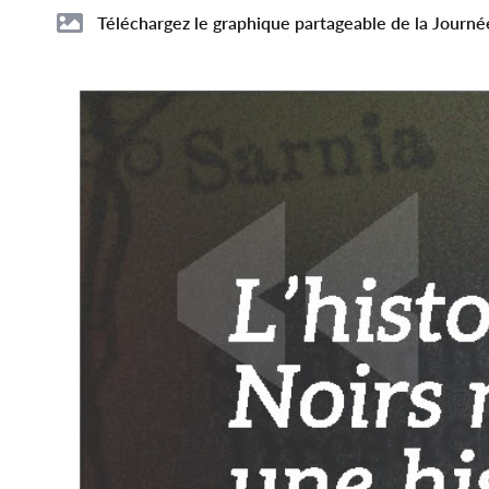
File
File
Téléchargez le graphique partageable de la Journé
Image
Image