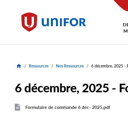
main
content
D
Unifor
M
/
Ressources
/
Nos Ressources
/
6 décembre, 2025 -
6 décembre, 2025 - 
Formulaire de commande 6 dec- 2025.pdf
File
File