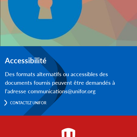
Accessibilité
Des formats alternatifs ou accessibles des
documents fournis peuvent être demandés à
l’adresse communications@unifor.org
CONTACTEZ UNIFOR