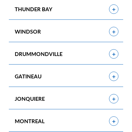
Show
THUNDER BAY
Show
WINDSOR
Show
DRUMMONDVILLE
Show
GATINEAU
Show
JONQUIERE
Show
MONTREAL