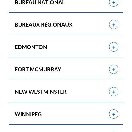
Show
BUREAU NATIONAL
Show
BUREAUX R
È
GIONAUX
Show
EDMONTON
Show
FORT MCMURRAY
Show
NEW WESTMINSTER
Show
WINNIPEG