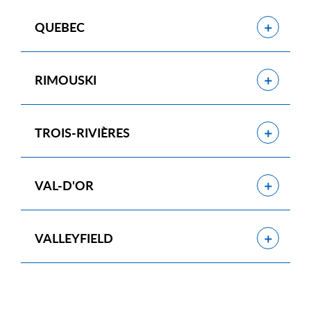
Show
QUEBEC
Show
RIMOUSKI
Show
TROIS-RIVIÈRES
Show
VAL-D'OR
Show
VALLEYFIELD