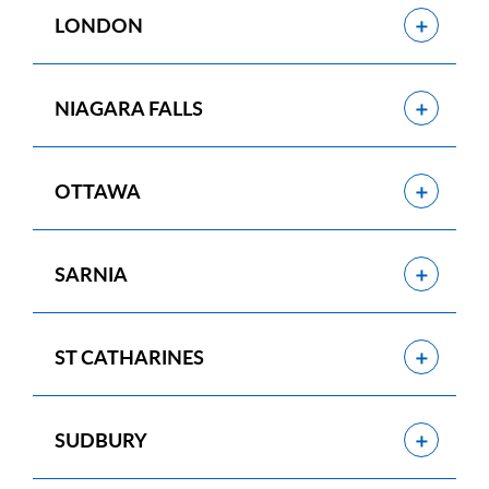
Show
LONDON
Show
NIAGARA FALLS
Show
OTTAWA
Show
SARNIA
Show
ST CATHARINES
Show
SUDBURY