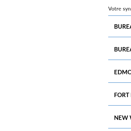
Votre syn
Show
BURE
Show
BURE
Show
EDM
Show
FORT
Show
NEW 