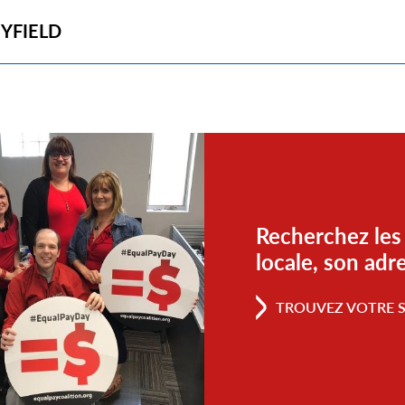
YFIELD
Recherchez les
locale, son adr
TROUVEZ VOTRE S