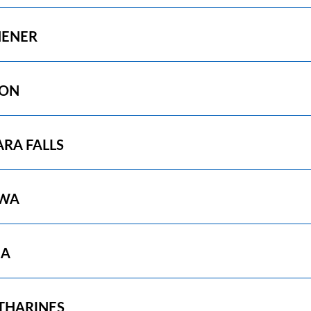
HENER
ON
RA FALLS
WA
IA
THARINES