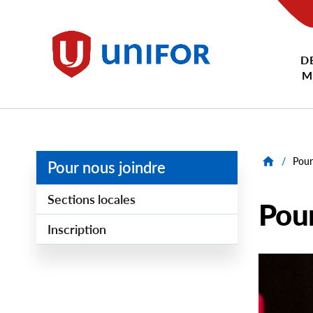
main
content
D
Unifor
M
/
Pour
Pour nous joindre
Sections locales
Pour
Inscription
Image