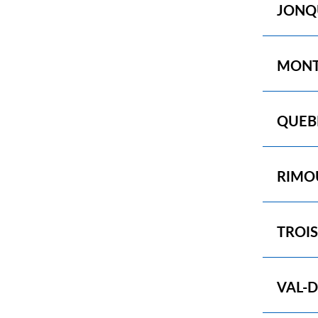
Show
JONQ
Show
MONT
Show
QUEB
Show
RIMO
Show
TROIS
Show
VAL-D