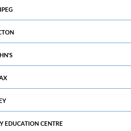
IPEG
CTON
OHN'S
FAX
EY
LY EDUCATION CENTRE