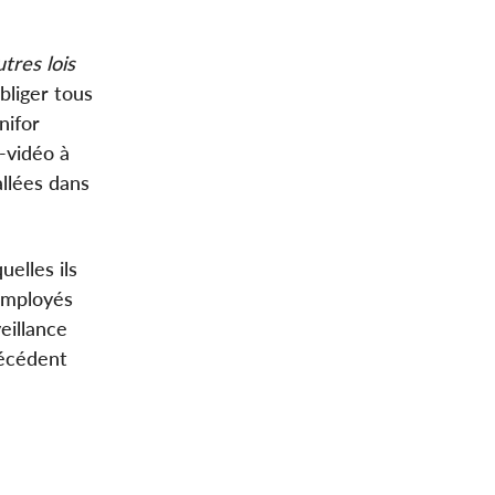
tres lois
bliger tous
nifor
-vidéo à
allées dans
elles ils
 employés
eillance
récédent