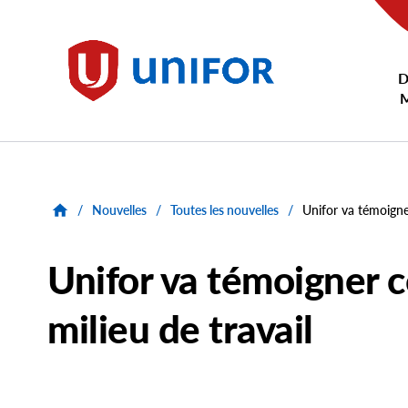
main
content
D
Unifor
/
Nouvelles
/
Toutes les nouvelles
/
Unifor va témoigner
Unifor va témoigner c
milieu de travail