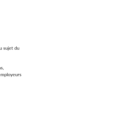
u sujet du
as,
 employeurs