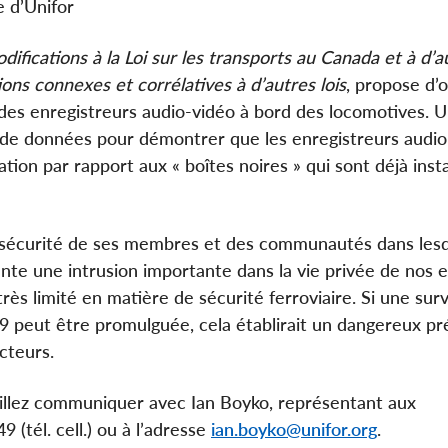
e d’Unifor
ifications à la Loi sur les transports au Canada et à d’au
ons connexes et corrélatives à d’autres lois
, propose d’o
ser des enregistreurs audio-vidéo à bord des locomotives. U
 de données pour démontrer que les enregistreurs audio
ion par rapport aux « boîtes noires » qui sont déjà inst
 sécurité de ses membres et des communautés dans lesqu
ésente une intrusion importante dans la vie privée de nos
ès limité en matière de sécurité ferroviaire. Si une surv
49 peut être promulguée, cela établirait un dangereux p
ecteurs.
illez communiquer avec Ian Boyko, représentant aux
(tél. cell.) ou à l’adresse
ian.boyko@unifor.org
.