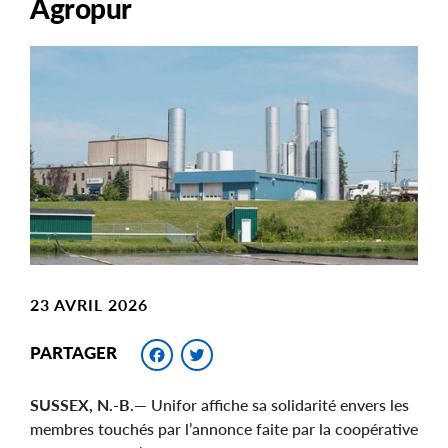
Agropur
Main
Image
Image
23 AVRIL 2026
Facebook
Twitter
PARTAGER
SUSSEX, N.-B.
— Unifor affiche sa solidarité envers les
membres touchés par l’annonce faite par la coopérative