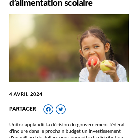
d’alimentation scolaire
Main
Image
Image
4 AVRIL 2024
Facebook
Twitter
PARTAGER
Unifor applaudit la décision du gouvernement fédéral
d'inclure dans le prochain budget un investissement
d'un milliard de dollars pour permettre la distribution