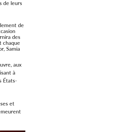
s de leurs
eulement de
ccasion
rnira des
et chaque
or, Samia
uvre, aux
isant à
s États-
uses et
 demeurent