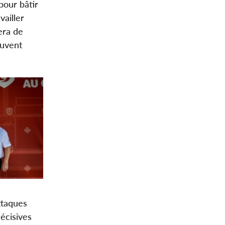
pour bâtir
vailler
era de
euvent
ttaques
écisives