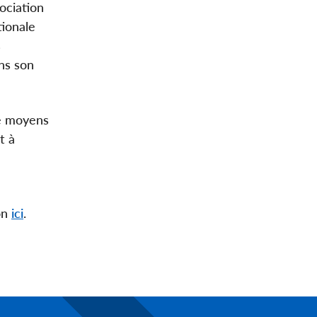
ociation
tionale
s
ns son
de moyens
t à
on
ici
.