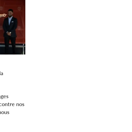
la
nges
 contre nos
nous