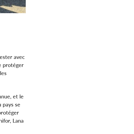
fester avec
e protéger
les
nnue, et le
u pays se
protéger
ifor, Lana