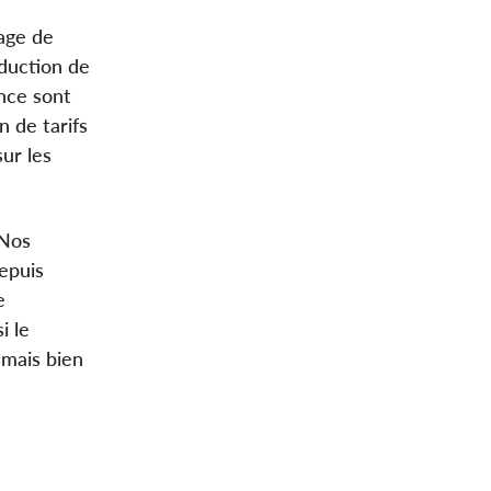
age de
oduction de
ence sont
n de tarifs
ur les
 Nos
epuis
e
i le
 mais bien