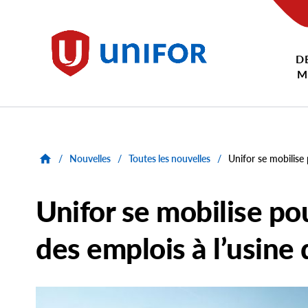
main
content
D
Unifor
M
/
Nouvelles
/
Toutes les nouvelles
/
Unifor se mobilise
Unifor se mobilise po
des emplois à l’usin