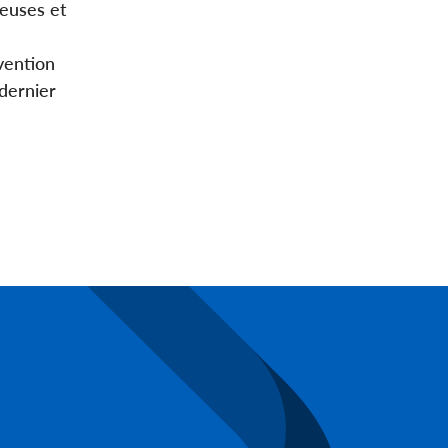
leuses et
vention
 dernier