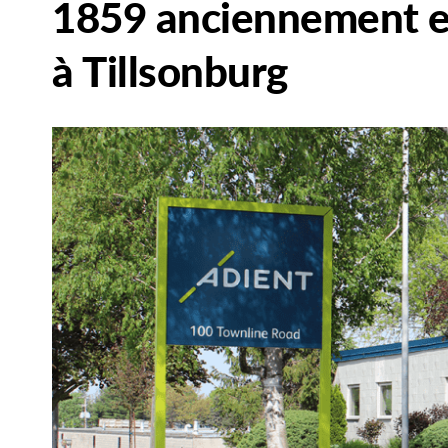
1859 anciennement e
à Tillsonburg
Main
Image
Image