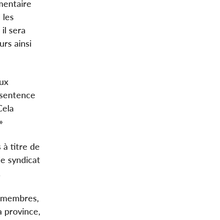
mentaire
 les
il sera
urs ainsi
aux
 sentence
Cela
»
à titre de
le syndicat
.
s membres,
a province,