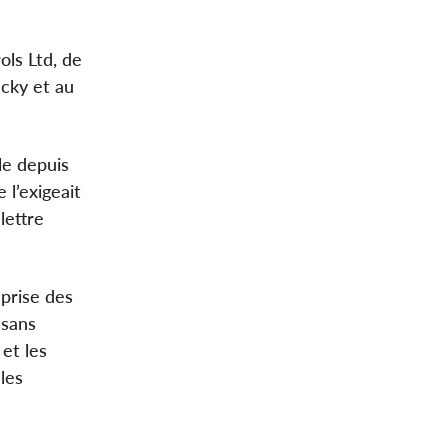
ols Ltd, de
ucky et au
le depuis
 l’exigeait
lettre
prise des
 sans
et les
les