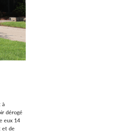
t à
oir dérogé
re eux 14
t et de