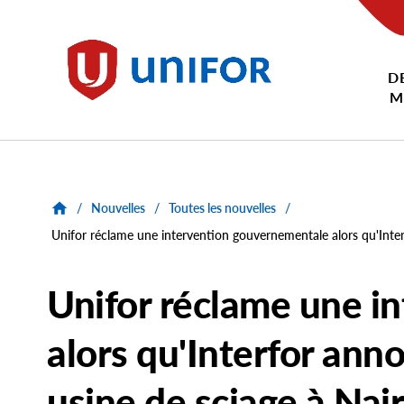
main
content
D
Unifor
M
/
Nouvelles
/
Toutes les nouvelles
/
Unifor réclame une intervention gouvernementale alors qu'Inter
Unifor réclame une i
alors qu'Interfor ann
usine de sciage à Nai