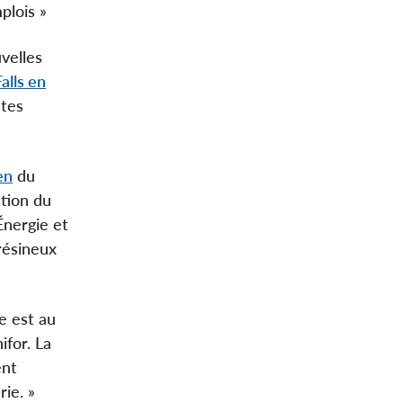
plois »
velles
alls en
stes
en
du
tion du
Énergie et
résineux
e est au
ifor. La
ent
ie. »