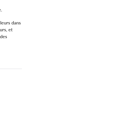
e.
lleurs dans
urs, et
 des