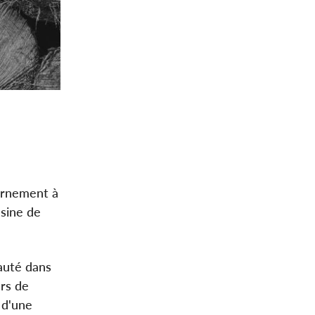
ernement à
usine de
auté dans
urs de
 d'une