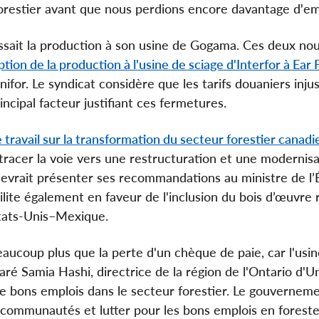
 forestier avant que nous perdions encore davantage d'em
ssait la production à son usine de Gogama. Ces deux nou
uption de la production à l'usine de sciage d'Interfor à Ear F
for. Le syndicat considère que les tarifs douaniers inju
ncipal facteur justifiant ces fermetures.
 travail sur la transformation du secteur forestier canadi
racer la voie vers une restructuration et une modernisa
devrait présenter ses recommandations au ministre de l’
lite également en faveur de l'inclusion du bois d’œuvre 
États-Unis–Mexique.
eaucoup plus que la perte d'un chèque de paie, car l'usin
 Samia Hashi, directrice de la région de l'Ontario d'Un
de bons emplois dans le secteur forestier. Le gouvernem
s communautés et lutter pour les bons emplois en forester