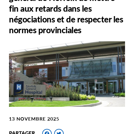
fin aux retards dans les
négociations et de respecter les
normes provinciales
Main
Image
Image
13 NOVEMBRE 2025
Facebook
Twitter
PARTAGER