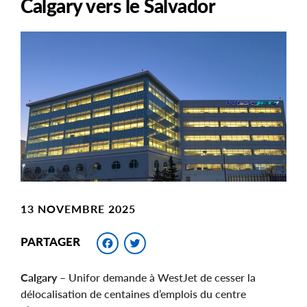
Calgary vers le Salvador
Main
Image
Image
13 NOVEMBRE 2025
Facebook
Twitter
PARTAGER
Calgary
– Unifor demande à WestJet de cesser la
délocalisation de centaines d’emplois du centre