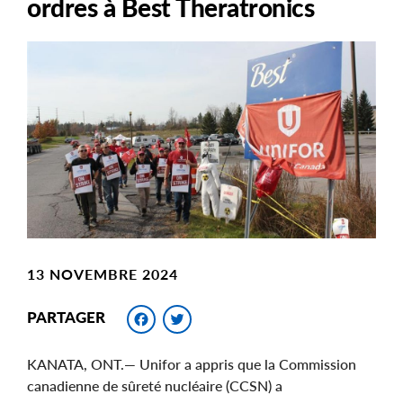
ordres à Best Theratronics
Main
Image
Image
13 NOVEMBRE 2024
Facebook
Twitter
PARTAGER
KANATA, ONT.— Unifor a appris que la Commission
canadienne de sûreté nucléaire (CCSN) a