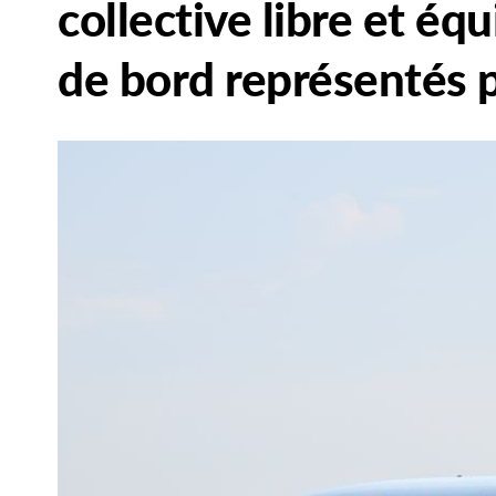
collective libre et éq
de bord représentés 
Main
Image
Image