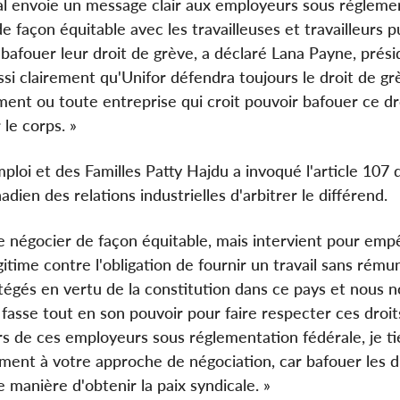
al envoie un message clair aux employeurs sous régleme
 façon équitable avec les travailleuses et travailleurs p
 bafouer leur droit de grève, a déclaré Lana Payne, prés
ssi clairement qu'Unifor défendra toujours le droit de g
ement ou toute entreprise qui croit pouvoir bafouer ce dr
le corps. »
Emploi et des Familles Patty Hajdu a invoqué l'article 107
ien des relations industrielles d'arbitrer le différend.
 négocier de façon équitable, mais intervient pour emp
gitime contre l'obligation de fournir un travail sans rému
rotégés en vertu de la constitution dans ce pays et nous 
fasse tout en son pouvoir pour faire respecter ces droits
de ces employeurs sous réglementation fédérale, je tie
ement à votre approche de négociation, car bafouer les d
ne manière d'obtenir la paix syndicale. »