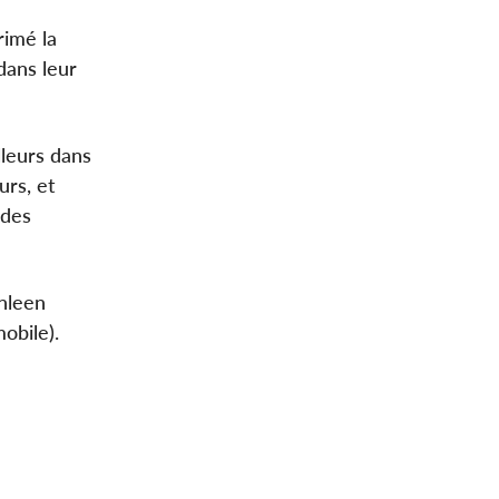
rimé la
dans leur
lleurs dans
urs, et
 des
hleen
obile).