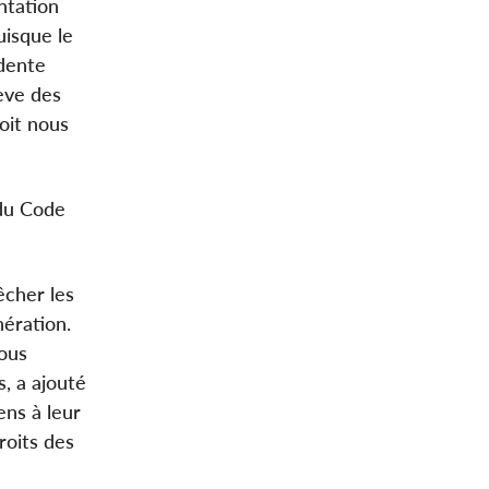
ntation
uisque le
idente
rève des
oit nous
 du Code
êcher les
nération.
nous
, a ajouté
ns à leur
roits des