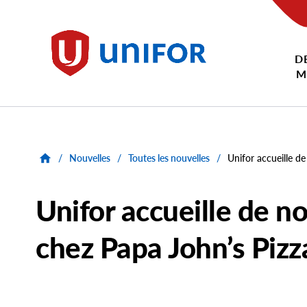
main
content
D
Unifor
M
/
Nouvelles
/
Toutes les nouvelles
/
Unifor accueille 
Unifor accueille de
chez Papa John’s Pizz