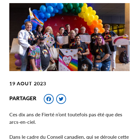
Main
Image
Image
19 AOUT 2023
Facebook
Twitter
PARTAGER
Ces dix ans de Fierté n’ont toutefois pas été que des
arcs-en-ciel.
Dans le cadre du Conseil canadien, qui se déroule cette