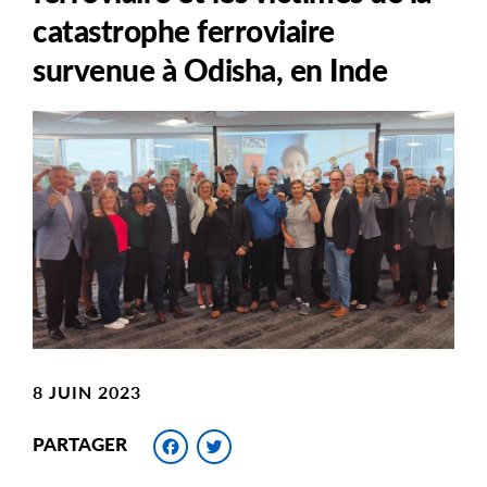
catastrophe ferroviaire
survenue à Odisha, en Inde
Main
Image
Image
8 JUIN 2023
Facebook
Twitter
PARTAGER