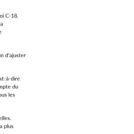
oi C-18.
la
e
n d’ajuster
st-à-dire
ompte du
ous les
lles.
a plus