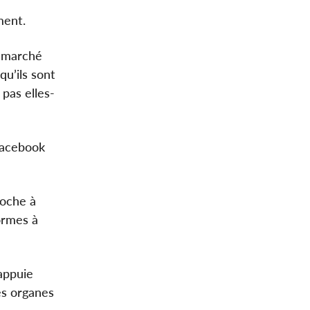
ment.
e marché
u’ils sont
 pas elles-
Facebook
roche à
formes à
 appuie
res organes