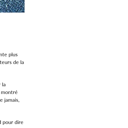
nte plus
teurs de la
 la
t montré
e jamais,
d pour dire