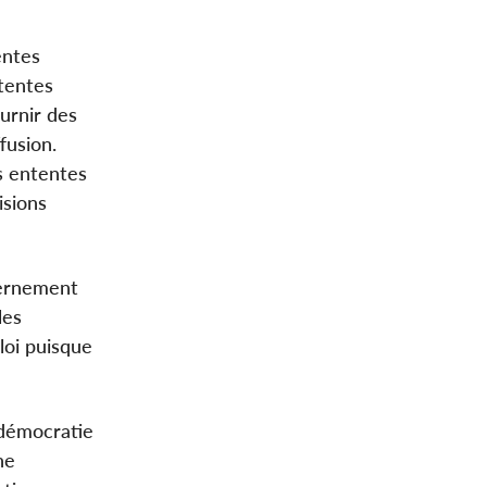
entes
tentes
urnir des
fusion.
s ententes
isions
vernement
les
loi puisque
 démocratie
ne