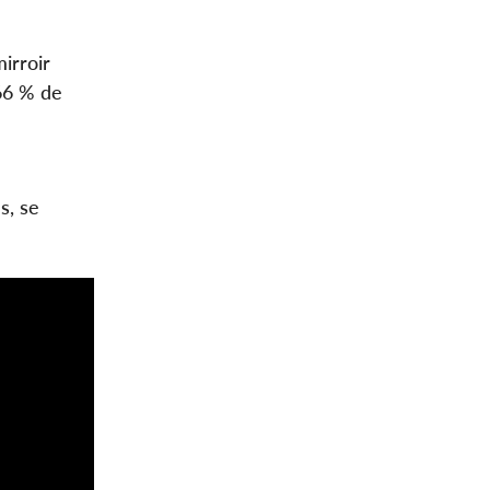
irroir
66 % de
s, se