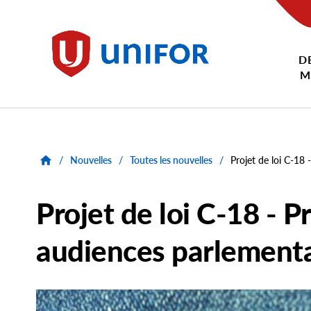
main
content
D
Unifor
M
/
Nouvelles
/
Toutes les nouvelles
/
Projet de loi C-18 
Projet de loi C-18 - P
audiences parlementa