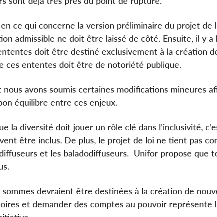
s sont déjà très près du point de rupture.
 en ce qui concerne la version préliminaire du projet de l
ion admissible ne doit être laissé de côté. Ensuite, il y a 
 ententes doit être destiné exclusivement à la création d
 de ces ententes doit être de notoriété publique.
et nous avons soumis certaines modifications mineures afi
 bon équilibre entre ces enjeux.
 la diversité doit jouer un rôle clé dans l’inclusivité, c’e
vent être inclus. De plus, le projet de loi ne tient pas c
odiffuseurs et les baladodiffuseurs. Unifor propose que t
us.
 sommes devraient être destinées à la création de nouve
toires et demander des comptes au pouvoir représente l
tiative.