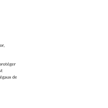
or,
 protéger
st
légaux de