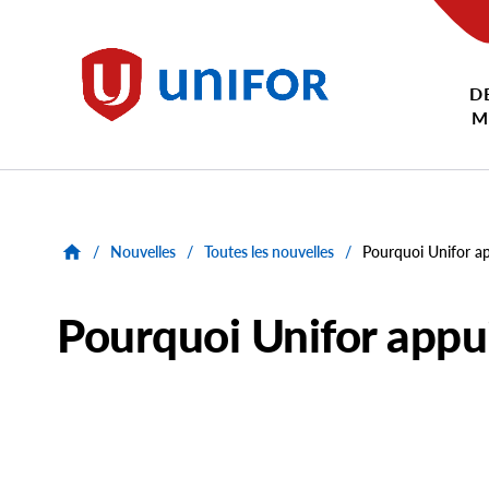
main
content
D
Unifor
M
/
Nouvelles
/
Toutes les nouvelles
/
Pourquoi Unifor ap
Pourquoi Unifor appui
Main
Image
Image