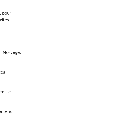
, pour
rités
n Norvège,
tes
ent le
contenu