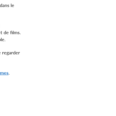
dans le
t
t de films.
le.
e regarder
times
.