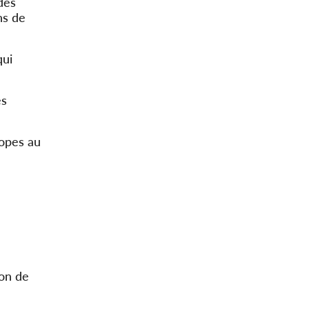
 des
ns de
qui
es
topes au
ion de