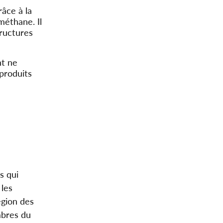
râce à la
méthane. Il
tructures
nt ne
produits
s qui
 les
égion des
mbres du