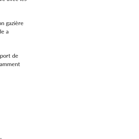
on gazière
le a
sport de
notamment