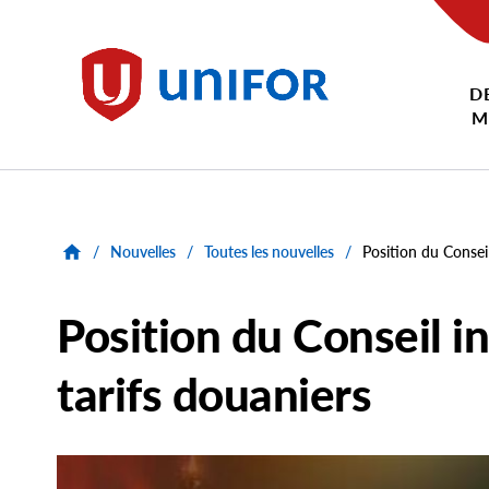
main
content
D
Unifor
M
/
Nouvelles
/
Toutes les nouvelles
/
Position du Conseil 
Position du Conseil in
tarifs douaniers