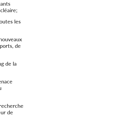
rants
cléaire;
outes les
 nouveaux
ports, de
ng de la
menace
u
 recherche
eur de