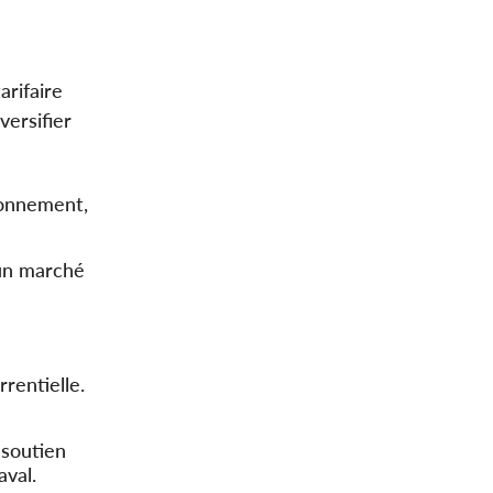
arifaire
versifier
ionnement,
 un marché
e
rrentielle.
 soutien
aval.