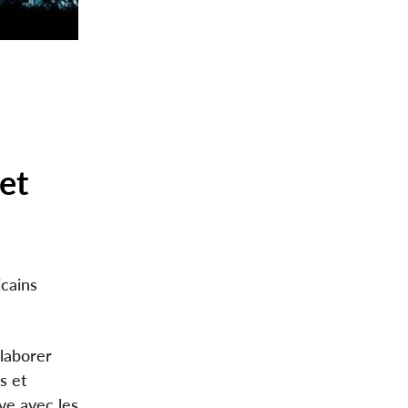
et
icains
élaborer
s et
ve avec les