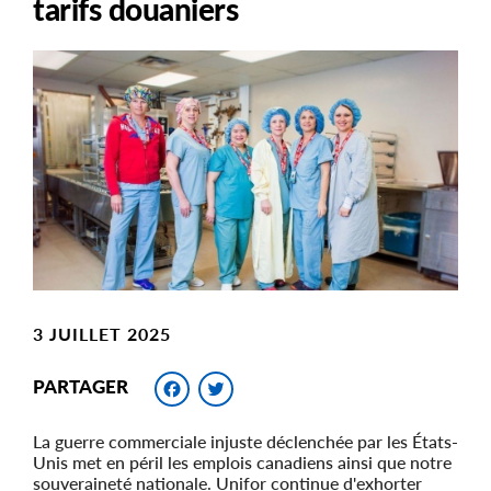
tarifs douaniers
Main
Image
Image
3 JUILLET 2025
Facebook
Twitter
PARTAGER
La guerre commerciale injuste déclenchée par les États-
Unis met en péril les emplois canadiens ainsi que notre
souveraineté nationale. Unifor continue d'exhorter