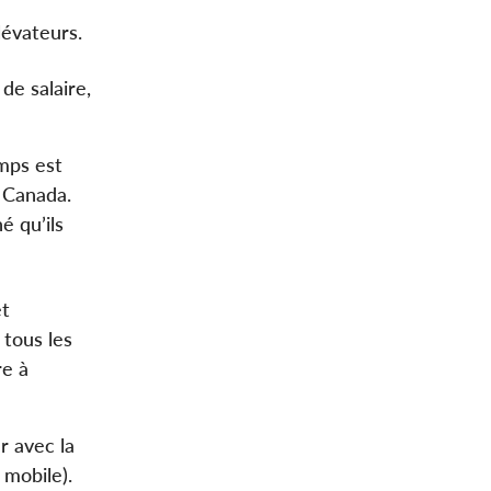
lévateurs.
de salaire,
mps est
 Canada.
é qu’ils
et
 tous les
re à
r avec la
 mobile).