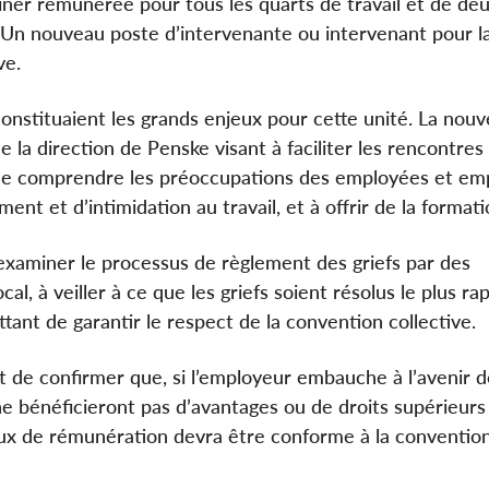
er rémunérée pour tous les quarts de travail et de de
Un nouveau poste d’intervenante ou intervenant pour la
ve.
 constituaient les grands enjeux pour cette unité. La nouv
a direction de Penske visant à faciliter les rencontres 
n de comprendre les préoccupations des employées et em
ent et d’intimidation au travail, et à offrir de la format
 examiner le processus de règlement des griefs par des
al, à veiller à ce que les griefs soient résolus le plus r
tant de garantir le respect de la convention collective.
ut de confirmer que, si l’employeur embauche à l’avenir 
 ne bénéficieront pas d’avantages ou de droits supérieurs
aux de rémunération devra être conforme à la conventio