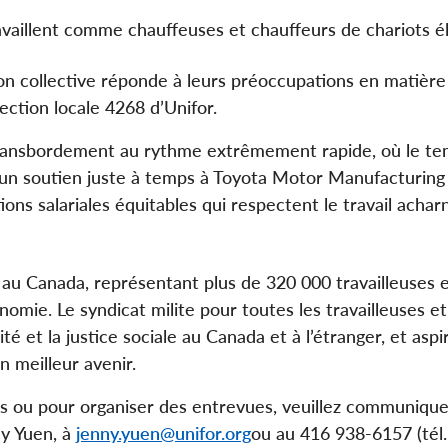
vaillent comme chauffeuses et chauffeurs de chariots é
 collective réponde à leurs préoccupations en matière 
ction locale 4268 d’Unifor.
transbordement au rythme extrêmement rapide, où le te
t un soutien juste à temps à Toyota Motor Manufacturing
s salariales équitables qui respectent le travail acharn
é au Canada, représentant plus de 320 000 travailleuses 
nomie. Le syndicat milite pour toutes les travailleuses et
alité et la justice sociale au Canada et à l’étranger, et aspi
 meilleur avenir.
 ou pour organiser des entrevues, veuillez communique
ny Yuen, à
jenny.yuen@unifor.org
ou au 416 938-6157 (tél.