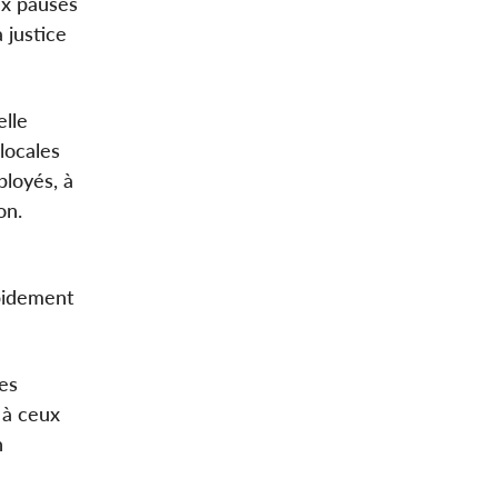
ux pauses
 justice
elle
locales
ployés, à
ion.
apidement
des
 à ceux
n