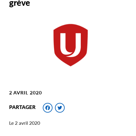
grève
Main
Image
Image
2 AVRIL 2020
Facebook
Twitter
PARTAGER
Le 2 avril 2020