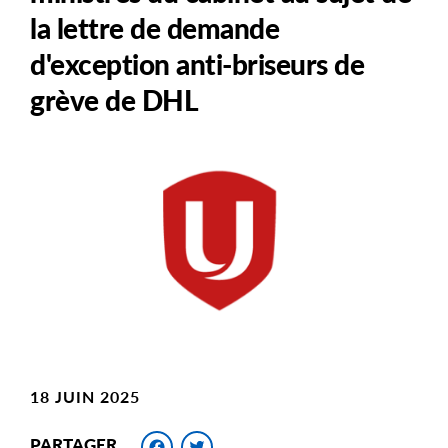
la lettre de demande
d'exception anti-briseurs de
grève de DHL
Main
Image
Image
18 JUIN 2025
Facebook
Twitter
PARTAGER