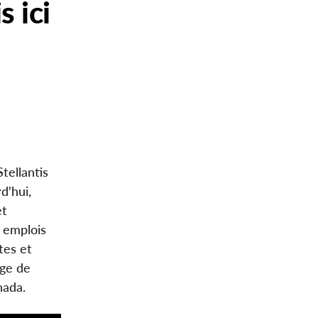
 ici
tellantis
d'hui,
et
 emplois
ntes et
age de
nada.