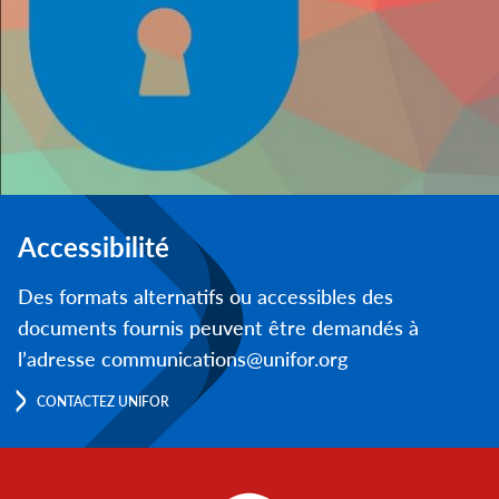
Accessibilité
Des formats alternatifs ou accessibles des
documents fournis peuvent être demandés à
l’adresse communications@unifor.org
CONTACTEZ UNIFOR