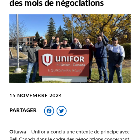
des mois de négociations
Main
Image
Image
15 NOVEMBRE 2024
Facebook
Twitter
PARTAGER
Ottawa
– Unifor a conclu une entente de principe avec
Bell Canada dans le cadre des négociations concernant