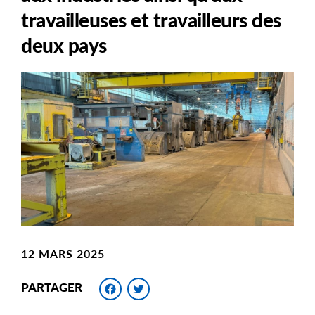
travailleuses et travailleurs des
deux pays
Main
Image
Image
12 MARS 2025
Facebook
Twitter
PARTAGER