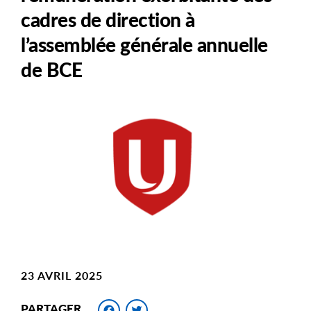
cadres de direction à
l’assemblée générale annuelle
de BCE
Main
Image
Image
23 AVRIL 2025
Facebook
Twitter
PARTAGER