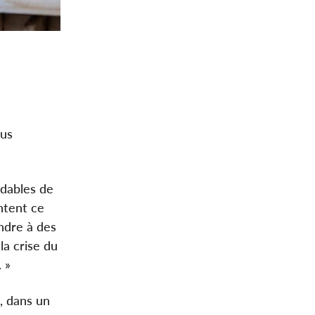
ous
rdables de
ntent ce
ondre à des
la crise du
 »
, dans un