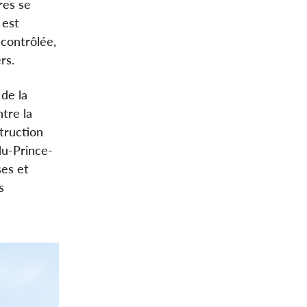
res se
 est
contrôlée,
rs.
 de la
tre la
truction
du-Prince-
ses et
s