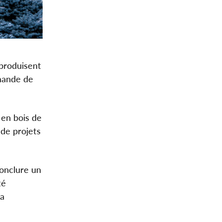
 produisent
emande de
 en bois de
 de projets
conclure un
té
la