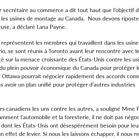
r secrétaire au commerce a dit tout haut que l’objectif 
nt les usines de montage au Canada. Nous devons riposte
euse, a déclaré Lana Payne.
i représentent les membres qui travaillent dans les usin
io, se sont réunis à Toronto avant leur rencontre avec l
rté sur la menace croissante des États-Unis contre les us
 du plein pouvoir économique du Canada pour protéger l
les Ottawa pourrait négocier rapidement des accords co
ans avoir un plan unifié pour protéger d’autres industries
s canadiens les uns contre les autres, a souligné Mme P
ment l’automobile et la foresterie, il ne doit pas négoc
 dont les États-Unis ont désespérément besoin pour leu
 effet de levier. Si nous les laissons échapper, il nous r