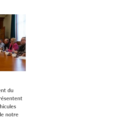
ent du
présentent
hicules
de notre