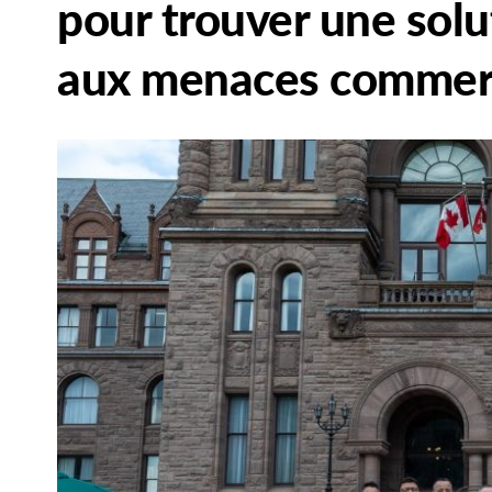
pour trouver une solu
aux menaces commerc
Main
Image
Image