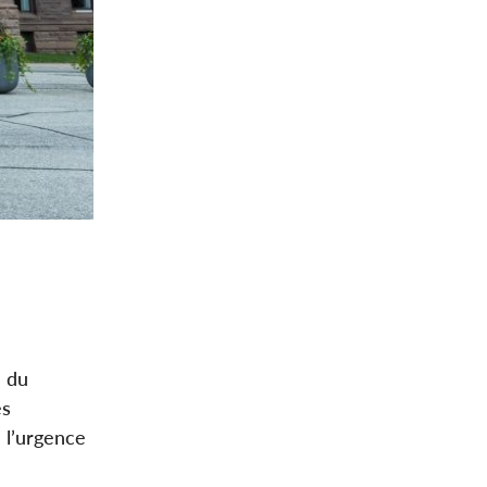
e du
es
e l’urgence