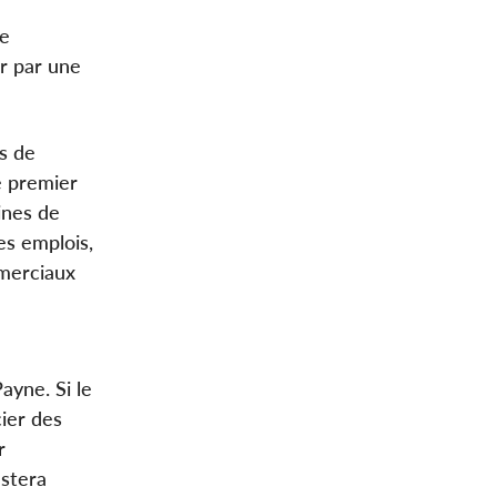
de
r par une
es de
e premier
ines de
es emplois,
mmerciaux
ayne. Si le
ier des
r
estera