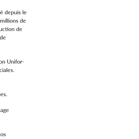
é depuis le
millions de
duction de
 de
on Unifor-
ciales.
pes.
tage
Nos