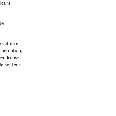
 leurs
de
rrait être
que nation,
fendrons-
le secteur