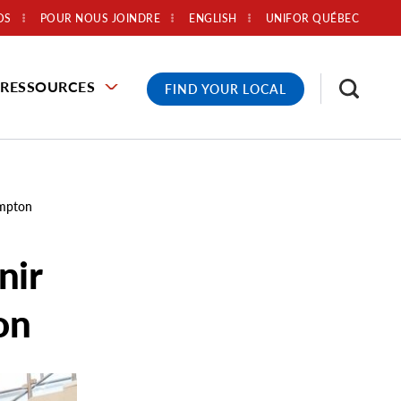
OS
POUR NOUS JOINDRE
ENGLISH
UNIFOR QUÉBEC
RESSOURCES
FIND YOUR LOCAL
ampton
nir
on