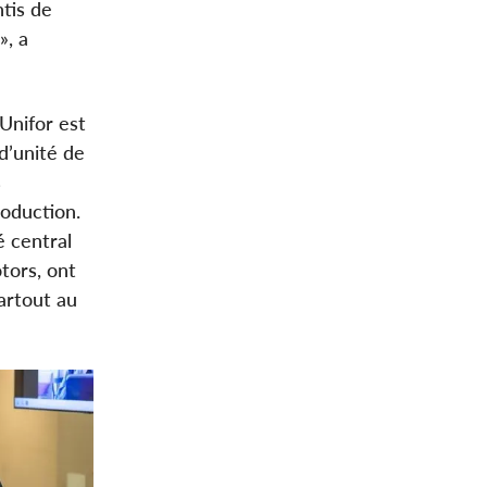
ntis de
», a
 Unifor est
d’unité de
s
roduction.
é central
tors, ont
artout au