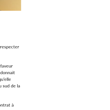
 respecter
 faveur
ndonnait
u’elle
u sud de la
ntrat à