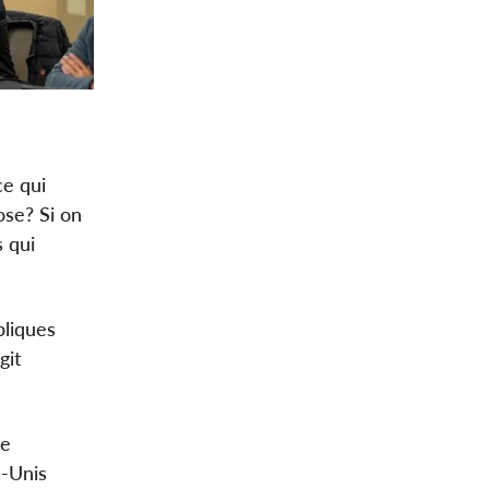
ce qui
ose? Si on
 qui
bliques
git
de
s-Unis