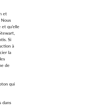
n et
. Nous
 et qu’elle
Stewart,
is. Si
uction à
ier la
des
ne de
pton qui
is dans