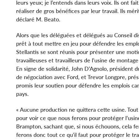
leurs yeux; je l’entends dans leurs voix. Ils ont f
réaliser de gros bénéfices par leur travail. Ils mé
déclaré M. Beato.
Alors que les déléguées et délégués au Conseil dis
prêt à tout mettre en jeu pour défendre les emplo
Stellantis se sont réunis pour présenter une motio
travailleuses et travailleurs de l’usine de monta
En signe de solidarité, John D’Agnolo, président d
de négociation avec Ford, et Trevor Longpre, pré
promis leur soutien pour défendre les emplois ca
pays.
« Aucune production ne quittera cette usine. Tou
pour voir ce que nous ferons pour protéger l’usi
Brampton, sachant que, si nous échouons, cela fe
ferons donc tout ce qu’il faut pour protéger le t