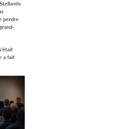
Stellantis
us
e perdre
 grand-
’était
 a fait