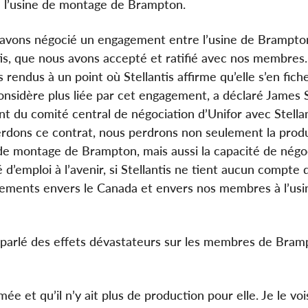
à l’usine de montage de Brampton.
avons négocié un engagement entre l’usine de Brampto
tis, que nous avons accepté et ratifié avec nos membres
rendus à un point où Stellantis affirme qu’elle s’en fiche
onsidère plus liée par cet engagement, a déclaré James 
nt du comité central de négociation d’Unifor avec Stellant
rdons ce contrat, nous perdrons non seulement la prod
 de montage de Brampton, mais aussi la capacité de négoc
é d’emploi à l’avenir, si Stellantis ne tient aucun compte 
agements envers le Canada et envers nos membres à l’usi
 a parlé des effets dévastateurs sur les membres de Bram
e et qu’il n’y ait plus de production pour elle. Je le vo