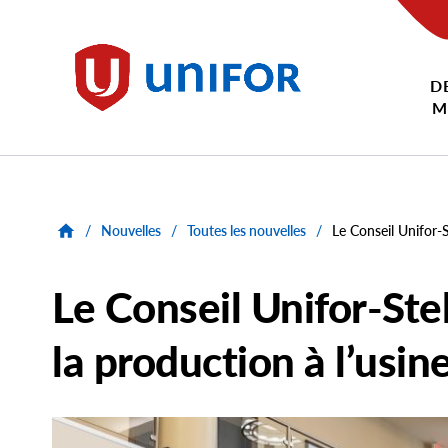
main
content
D
Unifor
M
/
Nouvelles
/
Toutes les nouvelles
/
Le Conseil Unifor-
Le Conseil Unifor-Stel
la production à l’us