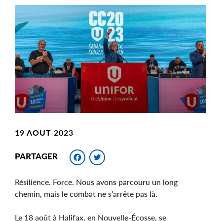
Main
Image
Image
19 AOUT 2023
Facebook
Twitter
PARTAGER
Résilience. Force. Nous avons parcouru un long
chemin, mais le combat ne s’arrête pas là.
Le 18 août à Halifax, en Nouvelle-Écosse, se