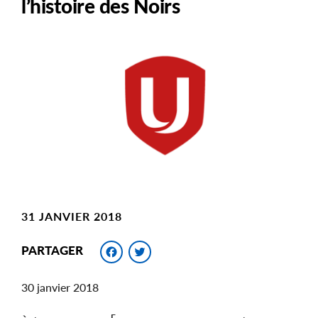
l’histoire des Noirs
Main
Image
Image
31 JANVIER 2018
Facebook
Twitter
PARTAGER
30 janvier 2018