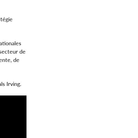
atégie
ationales
 secteur de
ente, de
als Irving.