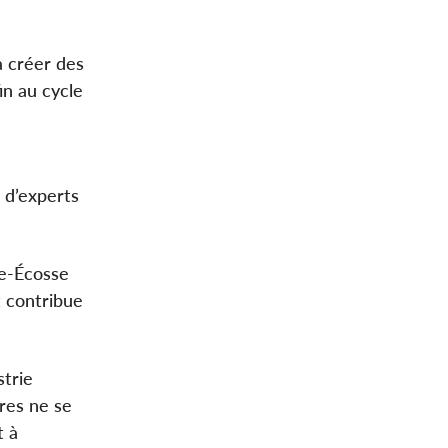
à créer des
in au cycle
 d’experts
le-Écosse
t contribue
strie
res ne se
t à