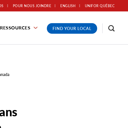
OS
POUR NOUS JOINDRE
ENGLISH
UNIFOR QUÉBEC
RESSOURCES
FIND YOUR LOCAL
Canada
dans
a