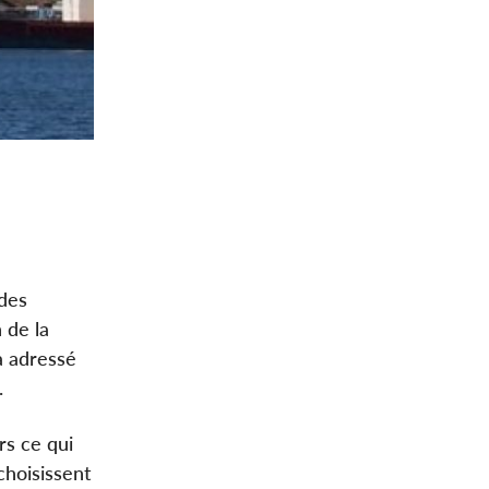
 des
 de la
a adressé
.
rs ce qui
 choisissent