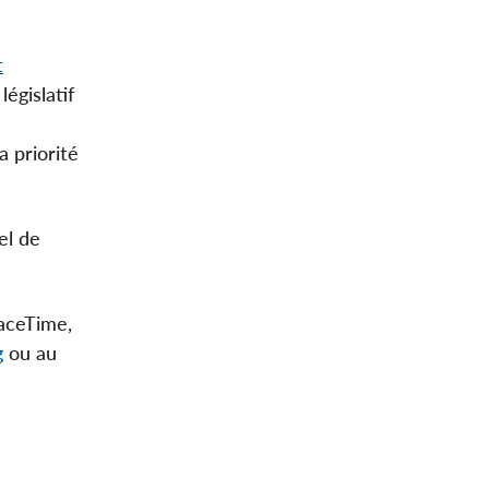
t
égislatif
a priorité
el de
aceTime,
g
ou au