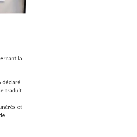
ernant la
a déclaré
se traduit
munérés et
 de