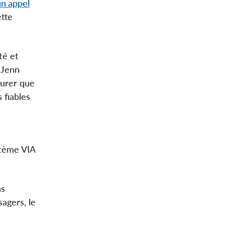
un appel
ette
té et
é Jenn
surer que
 fiables
stème VIA
ns
agers, le