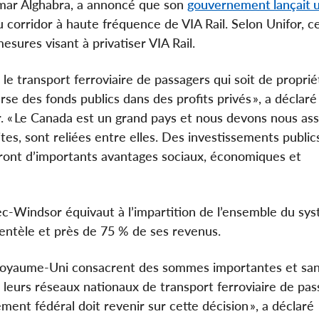
 Omar Alghabra, a annoncé que son
gouvernement lançait 
u corridor à haute fréquence de VIA Rail. Selon Unifor, c
sures visant à privatiser VIA Rail.
le transport ferroviaire de passagers qui soit de proprié
rse des fonds publics dans des profits privés », a déclar
r. « Le Canada est un grand pays et nous devons nous as
es, sont reliées entre elles. Des investissements publics
eront d’importants avantages sociaux, économiques et
bec-Windsor équivaut à l’impartition de l’ensemble du sy
lientèle et près de 75 % de ses revenus.
e Royaume-Uni consacrent des sommes importantes et sa
leurs réseaux nationaux de transport ferroviaire de pass
ent fédéral doit revenir sur cette décision », a déclaré