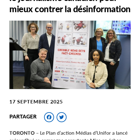
mieux contrer la désinformation
Main
Image
Image
17 SEPTEMBRE 2025
Facebook
Twitter
PARTAGER
TORONTO
– Le Plan d’action Médias d’Unifor a lancé