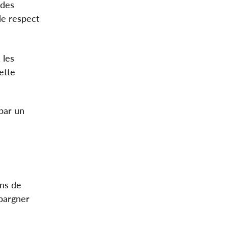
 des
 de respect
 les
ette
par un
ins de
épargner