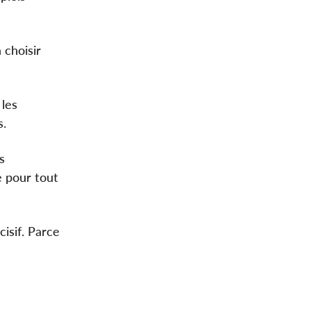
 choisir
 les
s.
s
e pour tout
isif. Parce