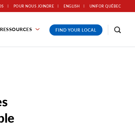
OS
POUR NOUS JOINDRE
ENGLISH
UNIFOR QUÉBEC
RESSOURCES
FIND YOUR LOCAL
es
ble