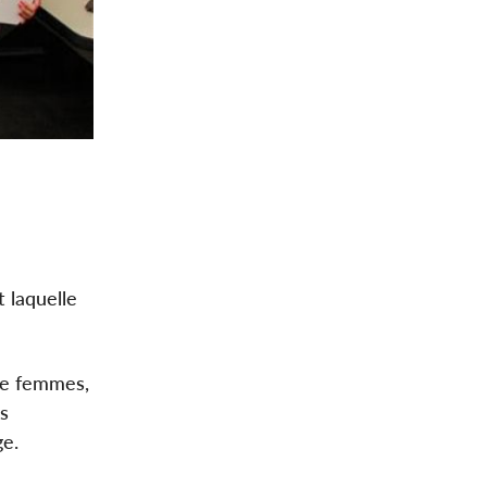
t laquelle
 de femmes,
s
ge.