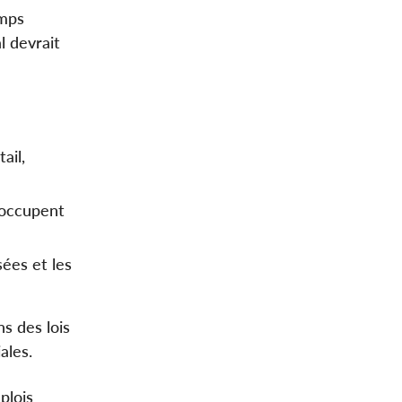
emps
l devrait
ail,
’occupent
sées et les
s des lois
ales.
plois