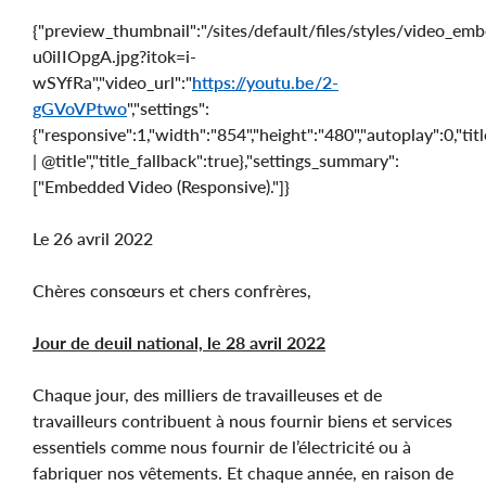
{"preview_thumbnail":"/sites/default/files/styles/video_
u0iIIOpgA.jpg?itok=i-
wSYfRa","video_url":"
https://youtu.be/2-
gGVoVPtwo
","settings":
{"responsive":1,"width":"854","height":"480","autoplay":0,"ti
| @title","title_fallback":true},"settings_summary":
["Embedded Video (Responsive)."]}
Le 26 avril 2022
Chères consœurs et chers confrères,
Jour de deuil national, le 28 avril 2022
Chaque jour, des milliers de travailleuses et de
travailleurs contribuent à nous fournir biens et services
essentiels comme nous fournir de l’électricité ou à
fabriquer nos vêtements. Et chaque année, en raison de