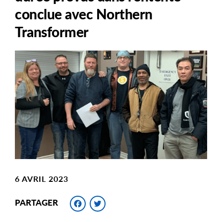
conclue avec Northern
Transformer
Main
Image
Image
6 AVRIL 2023
Facebook
Twitter
PARTAGER